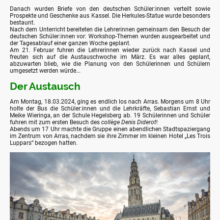
Danach wurden Briefe von den deutschen Schüler:innen verteilt sowie
Prospekte und Geschenke aus Kassel. Die Herkules-Statue wurde besonders
bestaunt.
Nach dem Unterricht bereiteten die Lehrerinnen gemeinsam den Besuch der
deutschen Schüler:innen vor: Workshop-Themen wurden ausgearbeitet und
der Tagesablauf einer ganzen Woche geplant.
Am 21. Februar fuhren die Lehrerinnen wieder zurück nach Kassel und
freuten sich auf die Austauschwoche im März. Es war alles geplant,
abzuwarten blieb, wie die Planung von den Schülerinnen und Schülern
umgesetzt werden würde...
Der Austausch
Am Montag, 18.03.2024, ging es endlich los nach Arras. Morgens um 8 Uhr
holte der Bus die Schüler:innen und die Lehrkräfte, Sebastian Ernst und
Meike Wieringa, an der Schule Hegelsberg ab. 19 Schülerinnen und Schüler
fuhren mit zum ersten Besuch des
collège Denis Diderot
!
Abends um 17 Uhr machte die Gruppe einen abendlichen Stadtspaziergang
im Zentrum von Arras, nachdem sie ihre Zimmer im kleinen Hotel „Les Trois
Luppars“ bezogen hatten.