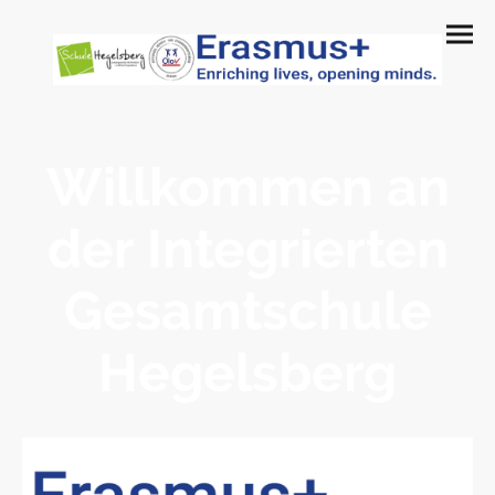
Willkommen an
der Integrierten
Gesamtschule
Hegelsberg